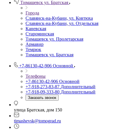
Тимашевск ул. Братская
Города
Славянск-на-Кубани, ул. Ковтюха
Славянск-на-Кубани, ул. Отдельская
Каневская
Староминская
Тимашевск ул. Пролетарская
Армавир
Темрюк
Тимашевск ул. Братская
+7-86130-42-906
Основной
Телефоны
+7-86130-42-906
Основной
+7-918-273-83-87
Дополнительный
+7-918-09-333-80
Дополнительный
Заказать звонок
улица Братская, дом 150
timashevsk@tomograd.ru