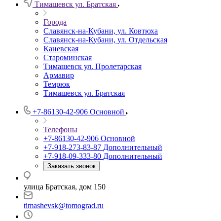
Тимашевск ул. Братская
Города
Славянск-на-Кубани, ул. Ковтюха
Славянск-на-Кубани, ул. Отдельская
Каневская
Староминская
Тимашевск ул. Пролетарская
Армавир
Темрюк
Тимашевск ул. Братская
+7-86130-42-906
Основной
Телефоны
+7-86130-42-906
Основной
+7-918-273-83-87
Дополнительный
+7-918-09-333-80
Дополнительный
Заказать звонок
улица Братская, дом 150
timashevsk@tomograd.ru